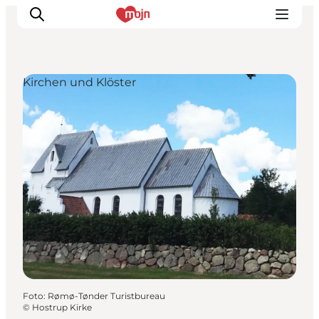
Kirchen und Klöster
Erlebnisse
Städte und Regionen
Events
Übernachtung
Plane deine Reise
Booking
Foto
:
Rømø-Tønder Turistbureau
©
Hostrup Kirke