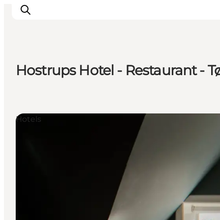
Hostrups Hotel - Restaurant - 
Erlebnisse
Städte und Regionen
Events
Hotels
Übernachtung
Plane deine Reise
Booking