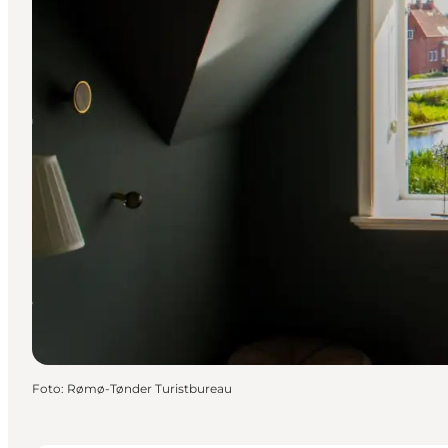
Foto
:
Rømø-Tønder Turistbureau