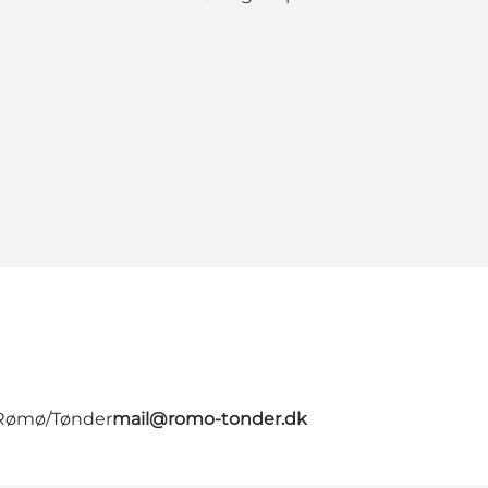
- Rømø/Tønder
mail@romo-tonder.dk