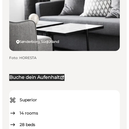
Sønderborg, Südjütland
Foto
:
HORESTA
Buche dein Aufenhalt
⌘
Superior
14
rooms
28
beds