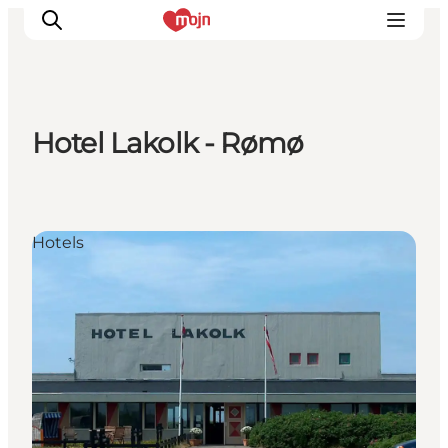
Hotel Lakolk - Rømø
Erlebnisse
Städte und Regionen
Events
Hotels
Übernachtung
Plane deine Reise
Booking