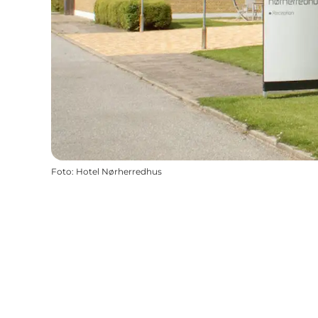
Foto
:
Hotel Nørherredhus