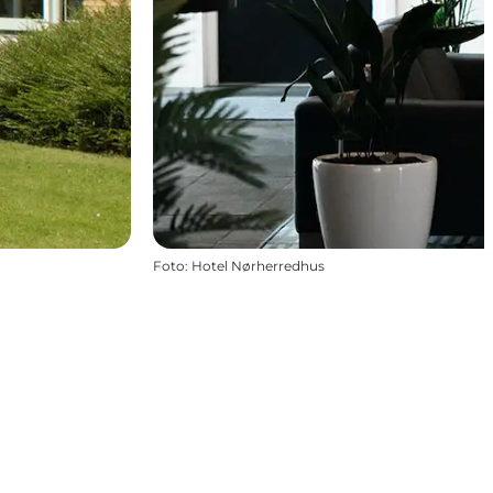
Foto
:
Hotel Nørherredhus