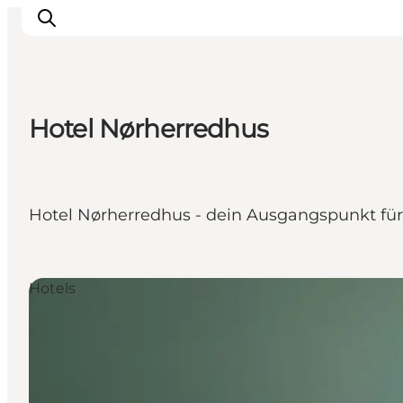
Hotel Nørherredhus
Erlebnisse
Städte und Regionen
Events
Hotel Nørherredhus - dein Ausgangspunkt für
Übernachtung
Plane deine Reise
Booking
Hotels