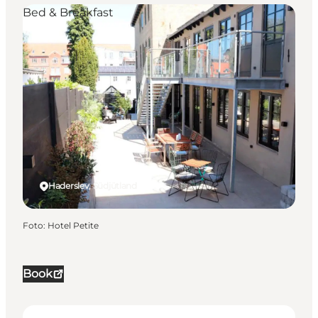
Bed & Breakfast
Haderslev, Südjütland
Foto
:
Hotel Petite
Book