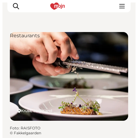
Restaurants
Erlebnisse
Städte und Regionen
Events
Übernachtung
Plane deine Reise
Booking
Kruså, Südjütland
Foto
:
RAISFOTO
©
Fakkelgaarden