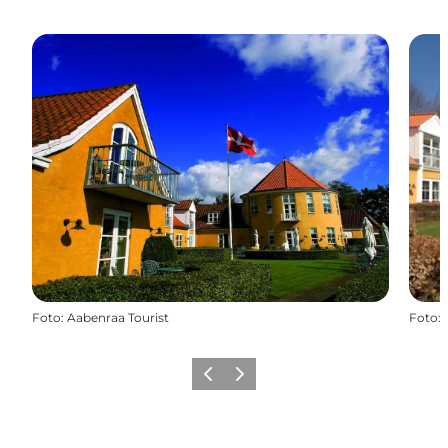
Foto
:
Aabenraa Tourist
Foto
:
Zurück
Weiter