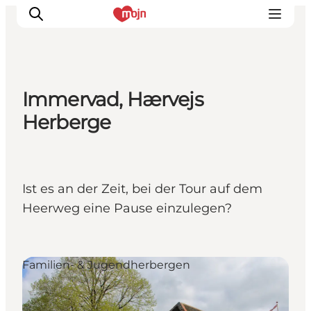
Immervad, Hærvejs
Erlebnisse
Herberge
Städte und Regionen
Events
Übernachtung
Ist es an der Zeit, bei der Tour auf dem
Plane deine Reise
Heerweg eine Pause einzulegen?
Booking
Familien- & Jugendherbergen