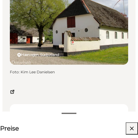
Hærvejen, Südjütland
Foto
:
Kim Lee Danielsen
Preise anzeigen
Preise
22
beds