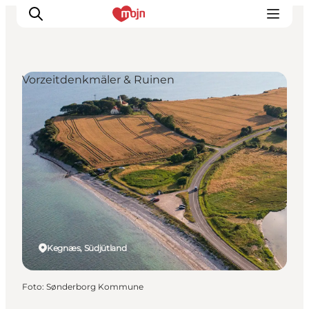
Vorzeitdenkmäler & Ruinen
Erlebnisse
Städte und Regionen
Events
Übernachtung
Plane deine Reise
Booking
Kegnæs, Südjütland
Foto
:
Sønderborg Kommune