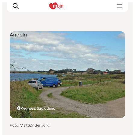
Angeln
Erlebnisse
Städte und Regionen
Events
Übernachtung
Plane deine Reise
Booking
Kegnæs, Südjütland
Foto
:
VisitSønderborg