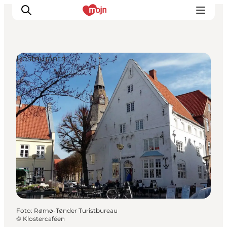
Restaurants
Erlebnisse
Städte und Regionen
Events
Übernachtung
Plane deine Reise
Booking
Foto
:
Rømø-Tønder Turistbureau
©
Klostercaféen