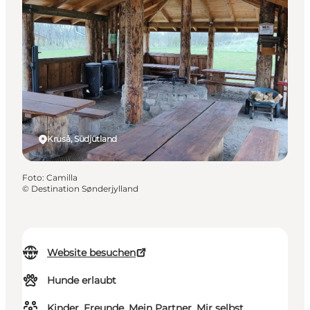
Kruså, Südjütland
Foto
:
Camilla
©
Destination Sønderjylland
Website besuchen
Hunde erlaubt
Kinder, Freunde, Mein Partner, Mir selbst