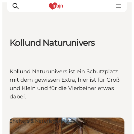
Kollund Naturunivers
Erlebnisse
Städte und Regionen
Events
Kollund Naturunivers ist ein Schutzplatz
Übernachtung
mit dem gewissen Extra, hier ist für Groß
Plane deine Reise
und Klein und für die Vierbeiner etwas
Booking
dabei.
Shelters & Naturlagerplätze