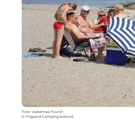
Foto
:
Aabenraa Tourist
©
Frigaard Camping kollund