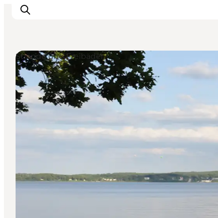
Strände und Freibäder
Erlebnisse
Städte und Regionen
Events
Übernachtung
Plane deine Reise
Booking