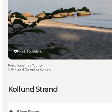
Kruså, Südjütland
Foto
:
Aabenraa Tourist
©
Frigaard Camping Kollund
Kollund Strand
Blaue Flagge