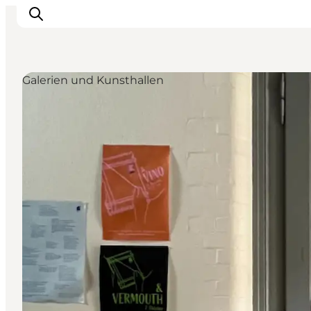
Galerien und Kunsthallen
Erlebnisse
Städte und Regionen
Events
Übernachtung
Plane deine Reise
Booking