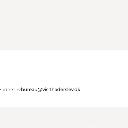
Haderslev
bureau@visithaderslev.dk