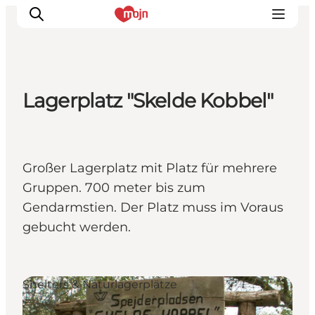
Lagerplatz "Skelde Kobbel"
Erlebnisse
Städte und Regionen
Events
Großer Lagerplatz mit Platz für mehrere
Übernachtung
Gruppen. 700 meter bis zum
Plane deine Reise
Gendarmstien. Der Platz muss im Voraus
Booking
gebucht werden.
Shelters & Naturlagerplätze