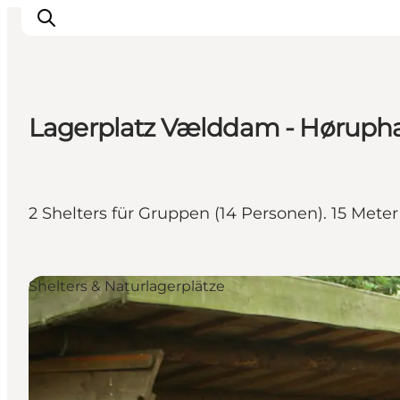
Lagerplatz Vælddam - Høruph
Erlebnisse
Städte und Regionen
Events
2 Shelters für Gruppen (14 Personen). 15 Meter
Übernachtung
Plane deine Reise
Booking
Shelters & Naturlagerplätze