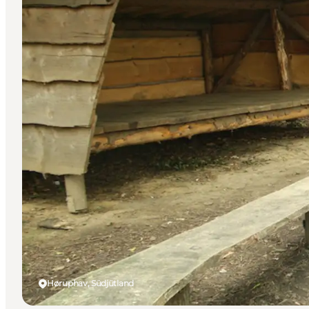
Høruphav, Südjütland