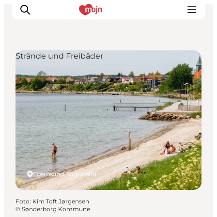
Strände und Freibäder
Erlebnisse
Städte und Regionen
Events
Übernachtung
Plane deine Reise
Booking
Egernsund, Südjütland
Foto
:
Kim Toft Jørgensen
©
Sønderborg Kommune