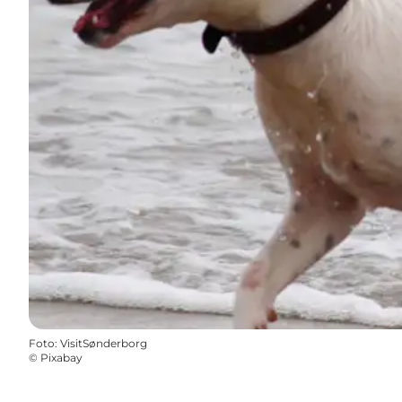
Foto
:
VisitSønderborg
©
Pixabay