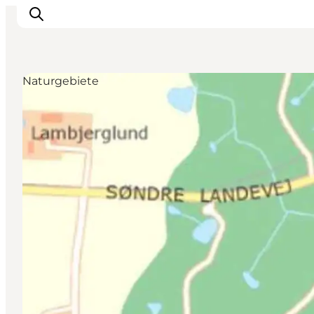
Naturgebiete
Erlebnisse
Städte und Regionen
Events
Übernachtung
Plane deine Reise
Booking