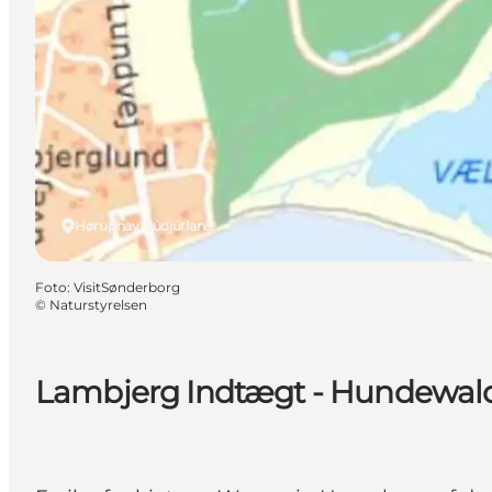
Høruphav, Südjütland
Foto
:
VisitSønderborg
©
Naturstyrelsen
Lambjerg Indtægt - Hundewal