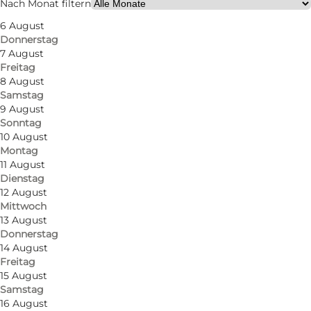
Nach Monat filtern
6 August
Website besuchen
Donnerstag
7 August
Hunde erlaubt
Freitag
8 August
Freunde, Mein Partner, Mir selbst
Samstag
9 August
Sonntag
10 August
Montag
11 August
Dienstag
12 August
Mittwoch
13 August
Donnerstag
14 August
Ein Familienplatz am Meer und am Strand -
Freitag
ideal für Wassersport, Angeln u.v.a.
15 August
Samstag
16 August