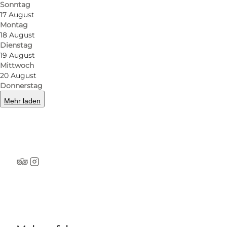
Nah am Universe Science Park und das Center
Sonntag
17 August
Parcs Nordborg Resort.
Montag
18 August
Eigener Bootsslip, Münzwäsche, Kiosk m.
Dienstag
19 August
frischgebackenen Brötchen etc.
Mittwoch
20 August
Donnerstag
Hütten und Bootsverleih.
Mehr laden
Herzlich willkommen.
Tripadvisor
Instagram