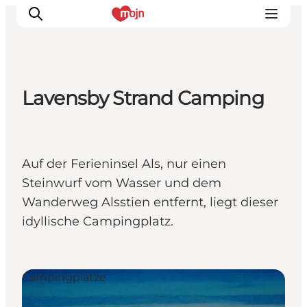
Lavensby Strand Camping
Erlebnisse
Städte und Regionen
Events
Auf der Ferieninsel Als, nur einen
Übernachtung
Steinwurf vom Wasser und dem
Plane deine Reise
Wanderweg Alsstien entfernt, liegt dieser
Booking
idyllische Campingplatz.
Campingplätze