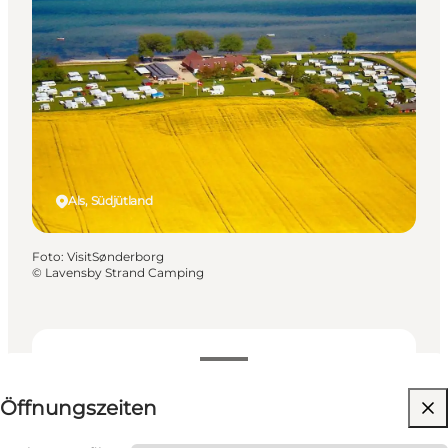
Als, Südjütland
Foto
:
VisitSønderborg
©
Lavensby Strand Camping
Öffnungszeiten anzeigen
Öffnungszeiten
120
units
3
cabins