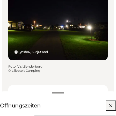
Fynshav, Südjütland
Foto
:
VisitSønderborg
©
Lillebælt Camping
Öffnungszeiten anzeigen
Öffnungszeiten
75
units
Website besuchen