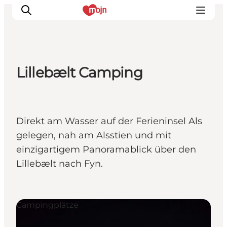
Lillebælt Camping
Erlebnisse
Städte und Regionen
Events
Direkt am Wasser auf der Ferieninsel Als
Übernachtung
gelegen, nah am Alsstien und mit
Plane deine Reise
einzigartigem Panoramablick über den
Booking
Lillebælt nach Fyn.
Campingplätze