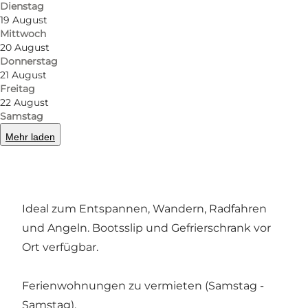
Dienstag
19 August
Mittwoch
20 August
Donnerstag
21 August
Foto
:
VisitSønderborg
Foto
:
Freitag
©
Lillebælt Camping
©
Lill
22 August
Samstag
Zurück
Weiter
Mehr laden
Ideal zum Entspannen, Wandern, Radfahren
und Angeln. Bootsslip und Gefrierschrank vor
Ort verfügbar.
Ferienwohnungen zu vermieten (Samstag -
Samstag).