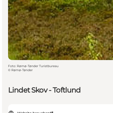
Foto
:
Rømø-Tønder Turistbureau
©
Rømø-Tønder
Lindet Skov - Toftlund