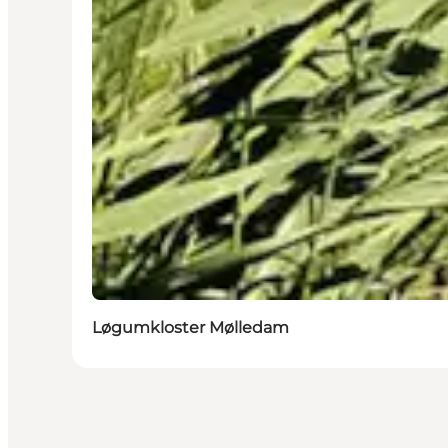
Løgumkloster Mølledam