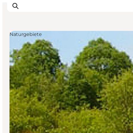
Naturgebiete
Erlebnisse
Städte und Regionen
Events
Übernachtung
Plane deine Reise
Booking