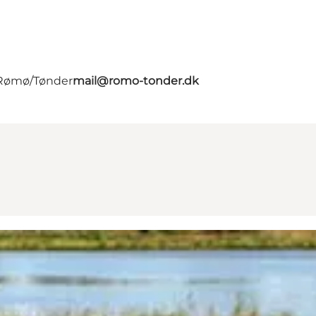
- Rømø/Tønder
mail@romo-tonder.dk