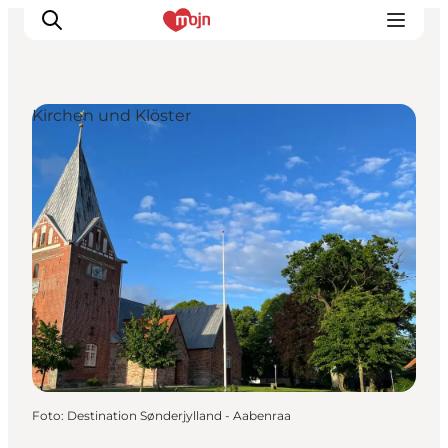
Kirchen und Klöster
Erlebnisse
Städte und Regionen
Events
Übernachtung
Plane deine Reise
Booking
Foto
:
Destination Sønderjylland - Aabenraa