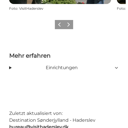
Foto
:
VisitHaderslev
Foto
:
Zurück
Weiter
Mehr erfahren
Einrichtungen
Zuletzt aktualisiert von:
Destination Sønderjylland - Haderslev
bureau@visithaderslev.dk