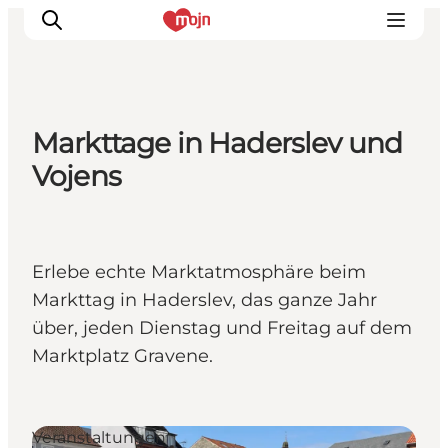
Markttage in Haderslev und
Erlebnisse
Vojens
Städte und Regionen
Events
Übernachtung
Erlebe echte Marktatmosphäre beim
Plane deine Reise
Markttag in Haderslev, das ganze Jahr
Booking
über, jeden Dienstag und Freitag auf dem
Marktplatz Gravene.
Veranstaltungen