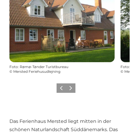
Foto
:
Rømø-Tønder Turistbureau
Foto
:
©
Mersted Feriehusudlejning
©
Mers
Zurück
Weiter
Das Ferienhaus Mersted liegt mitten in der
schönen Naturlandschaft Süddänemarks. Das