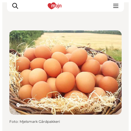
Shopping
Erlebnisse
Städte und Regionen
Events
Übernachtung
Plane deine Reise
Booking
Nordborg, Südjütland
Foto
:
Mjelsmark Gårdpakkeri