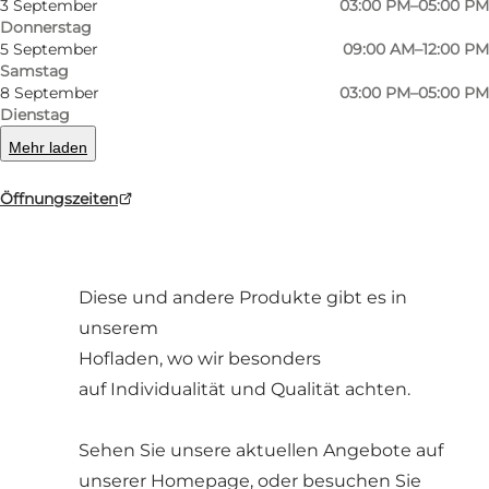
3 September
03:00 PM–05:00 PM
Donnerstag
5 September
09:00 AM–12:00 PM
Samstag
8 September
03:00 PM–05:00 PM
Liegt im nördlichsten Teil von Als. Wir
Dienstag
produzieren und verkaufen Eier aus
Mehr laden
Bodenhaltung, sowie die
Öffnungszeiten
südjütländischen Spezialitäten:
Gekochten Grün- und Weisskohl.
Diese und andere Produkte gibt es in
unserem
Hofladen, wo wir besonders
auf Individualität und Qualität achten.
Sehen Sie unsere aktuellen Angebote auf
unserer Homepage, oder besuchen Sie