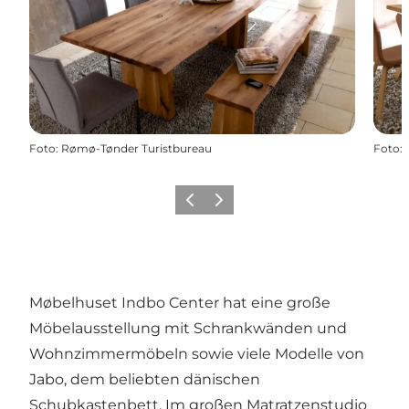
Foto
:
Rømø-Tønder Turistbureau
Foto
:
Zurück
Weiter
Møbelhuset Indbo Center hat eine große
Möbelausstellung mit Schrankwänden und
Wohnzimmermöbeln sowie viele Modelle von
Jabo, dem beliebten dänischen
Schubkastenbett. Im großen Matratzenstudio