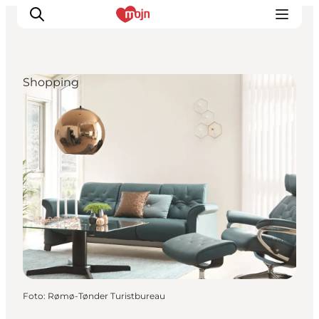
Shopping
Erlebnisse
Städte und Regionen
Events
Übernachtung
Plane deine Reise
Booking
Foto
:
Rømø-Tønder Turistbureau