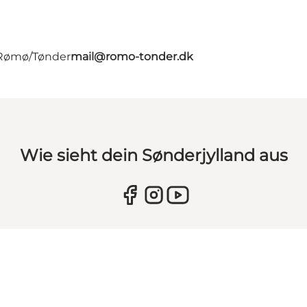
- Rømø/Tønder
mail@romo-tonder.dk
Wie sieht dein Sønderjylland aus