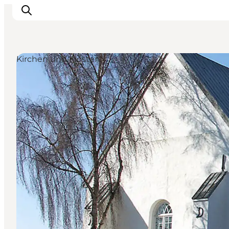
Kirchen und Klöster
Erlebnisse
Städte und Regionen
Events
Übernachtung
Plane deine Reise
Booking