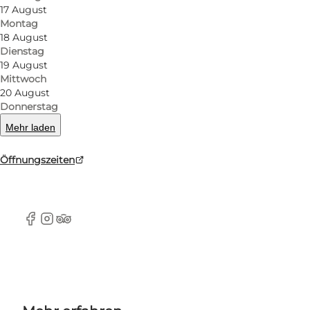
Fischerbooten im Hafen und einer ungestörten
17 August
Montag
Aussicht über den Kleinen Belt und die Ostsee.
18 August
Dienstag
Die Menükarte ist sehr abwechslungsreich und
19 August
bietet sowohl dänisches Eis und Würstchen, als
Mittwoch
20 August
auch leichtere Fleisch- und Fischgerichte.
Donnerstag
Mehr laden
Die Bistro ist während der Winterpause für
gesellschaftliche Veranstaltungen geöffnet.
Öffnungszeiten
Facebook
Instagram
Tripadvisor