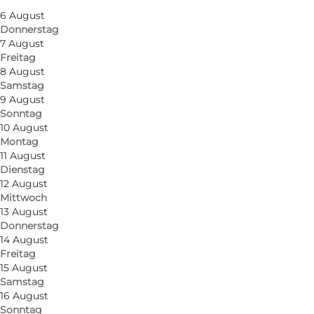
6 August
Donnerstag
7 August
Freitag
8 August
Samstag
9 August
Sonntag
10 August
Montag
11 August
Die Marina hat einen privaten Badestrand, der
Dienstag
einer der Besten der Insel Alsen ist - eine kleine
12 August
Mittwoch
Oase, die erlebt werden sollte.
13 August
Donnerstag
Wir heißen dich willkommen im Café der
14 August
Mommark Marina, einem gemütlichen Café das
Freitag
15 August
direkt am Hafen und Strand liegt.
Samstag
16 August
Das Café liegt idyllisch mit kleinen
Sonntag