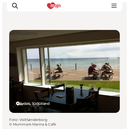
Restaurants
Erlebnisse
Städte und Regionen
Events
Übernachtung
Plane deine Reise
Booking
Sydals, Südjütland
Foto
:
VisitSønderborg
©
Mommark Marina & Café