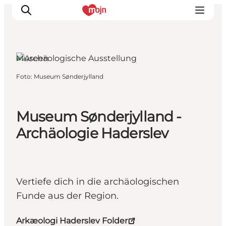
Haderslev, Südjütland
Museen
Foto
:
Museum Sønderjylland
Erlebnisse
Städte und Regionen
Events
Museum Sønderjylland -
Übernachtung
Archäologie Haderslev
Plane deine Reise
Booking
Vertiefe dich in die archäologischen
Funde aus der Region.
Arkæologi Haderslev Folder