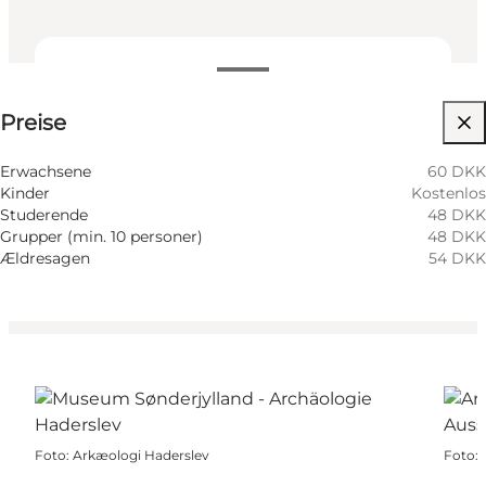
Preise anzeigen
Preise
Website besuchen
Mir selbst, Mein Partner, Freunde, Kinder
Erwachsene
60 DKK
Kinder
Kostenlos
Studerende
48 DKK
Grupper (min. 10 personer)
48 DKK
Ældresagen
54 DKK
Foto
:
Arkæologi Haderslev
Foto
: