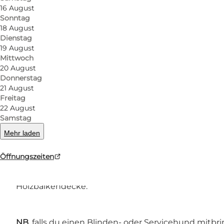
Sieh auch diese Ausstellungen:
16 August
Sonntag
Kunst der Moderne – der Kunst der Nachkriegszeit
18 August
Dienstag
Strömungen der Moderne gezeigt.
19 August
Mittwoch
Die Möbelsammlung - bildet einen chronologisch a
20 August
Klassizismus.
Donnerstag
21 August
Freitag
Bauernstuben - Fast alle Stuben sind getäfelt und 
22 August
Handwerks vor dem Industriezeitalter.
Samstag
Mehr laden
Kirchliche Kunst - eine ausgezeichnete Sammlung sa
Bedeutung sind.
Öffnungszeiten
Das Pariser Zimmer – von beeindruckender Wirkung i
Holzbalkendecke.
NB.
falls du einen Blinden- oder Servicehund mitbrin