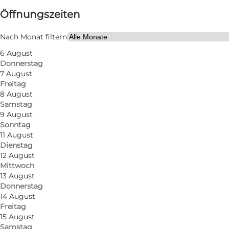
Öffnungszeiten
Website besuchen
Freunde, Mein Partner, Mir selbst
Nach Monat filtern
6 August
Donnerstag
7 August
Freitag
8 August
Samstag
9 August
Sonntag
Die GEMÄLDE-Galerie
knöpft das Museum zu dem Ge
11 August
Dienstag
holsteinische Malerei des 19. und 20. Jahrhundert
12 August
Freilichtmaler aus allen Teilen des Deutschen Reic
Mittwoch
der eine Zeitlang an dem Wald Nørreskoven auf der I
13 August
Donnerstag
14 August
Die JUGENDSTIL-Ausstellung
knöpft sich auch zur 
Freitag
bekannten Webschule, die bis zum Jahre 1919 im, 
15 August
Samstag