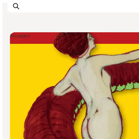
Museen
Erlebnisse
Städte und Regionen
Events
Übernachtung
Plane deine Reise
Booking