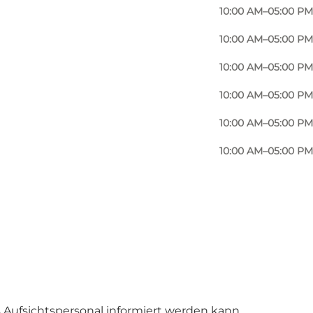
10:00 AM–05:00 PM
kandinavischer Künstler werden wichtige
10:00 AM–05:00 PM
10:00 AM–05:00 PM
ichte des Möbels von der Gotik bis zum
10:00 AM–05:00 PM
10:00 AM–05:00 PM
t einen Eindruck von der Kunstfertigkeit des
10:00 AM–05:00 PM
ig, wobei insbesondere die Holzskulpturen von
nzettfenstern und der geschnitzten
as Aufsichtspersonal informiert werden kann.