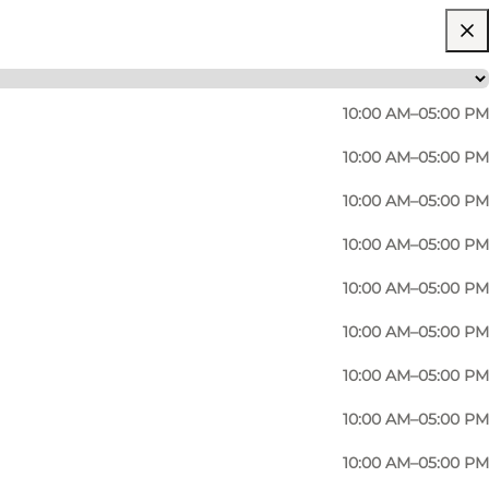
10:00 AM–05:00 PM
10:00 AM–05:00 PM
10:00 AM–05:00 PM
10:00 AM–05:00 PM
ick über die norddeutsche und schleswig-
10:00 AM–05:00 PM
D an der Flensburger Förde an, die um 1900
10:00 AM–05:00 PM
n von Ernst Barlach, Erich Heckel und EMIL NOLDE -
Strand diente als Atelier.
10:00 AM–05:00 PM
10:00 AM–05:00 PM
Bildteppichen. Sie stammen aus der international
10:00 AM–05:00 PM