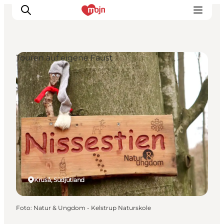
Touren auf eigene Faust
Erlebnisse
Städte und Regionen
Events
Übernachtung
Plane deine Reise
Booking
Kruså, Südjütland
Foto
:
Natur & Ungdom - Kelstrup Naturskole