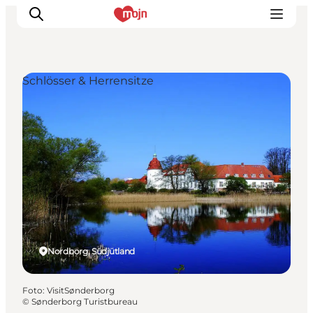
Schlösser & Herrensitze
Erlebnisse
Städte und Regionen
Events
Übernachtung
Plane deine Reise
Booking
Nordborg, Südjütland
Foto
:
VisitSønderborg
©
Sønderborg Turistbureau