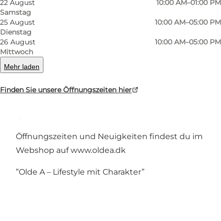
22 August
10:00 AM–01:00 PM
Samstag
25 August
10:00 AM–05:00 PM
Dienstag
26 August
10:00 AM–05:00 PM
Olde A ist eine kleine Lifestyleboutique, die 2013
Mittwoch
in einem der alten Betriebsgebäude in
Mehr laden
Rønhave eröffnet wurde.
Finden Sie unsere Öffnungszeiten hier
Olde A bietet Waren der anderen Art, von guter
Qualität.
Öffnungszeiten und Neuigkeiten findest du im
Webshop auf
www.oldea.dk
”Olde A – Lifestyle mit Charakter”