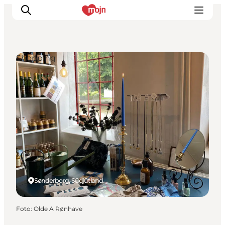
Shopping
Erlebnisse
Städte und Regionen
Events
Übernachtung
Plane deine Reise
Booking
Sønderborg, Südjütland
Foto
:
Olde A Rønhave