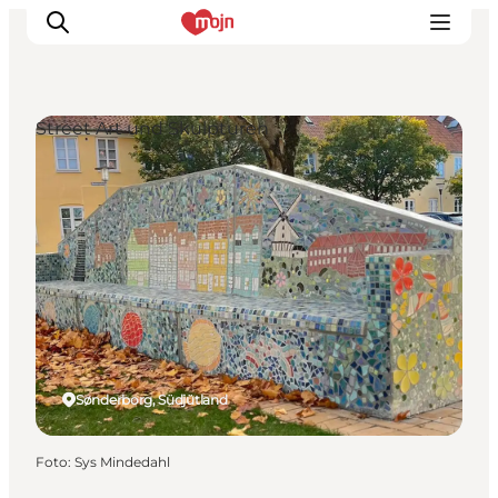
Street Art und Skulpturen
Erlebnisse
Städte und Regionen
Events
Übernachtung
Plane deine Reise
Booking
Sønderborg, Südjütland
Foto
:
Sys Mindedahl