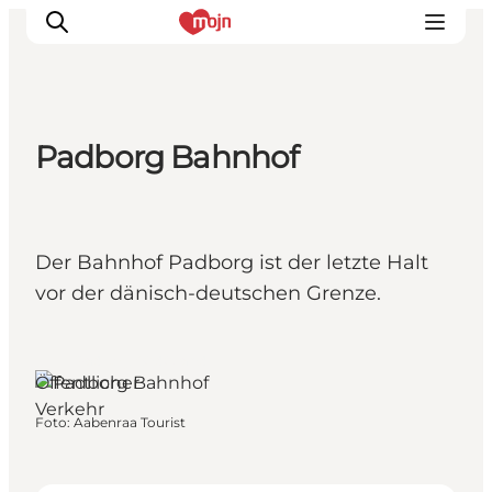
Padborg Bahnhof
Erlebnisse
Städte und Regionen
Events
Der Bahnhof Padborg ist der letzte Halt
Übernachtung
vor der dänisch-deutschen Grenze.
Plane deine Reise
Booking
Padborg, Südjütland
Öffentlicher
Verkehr
Foto
:
Aabenraa Tourist