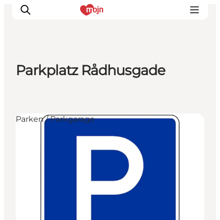
Parkplatz Rådhusgade
Erlebnisse
Städte und Regionen
Events
Parken / Parkgarage
Übernachtung
Plane deine Reise
Booking