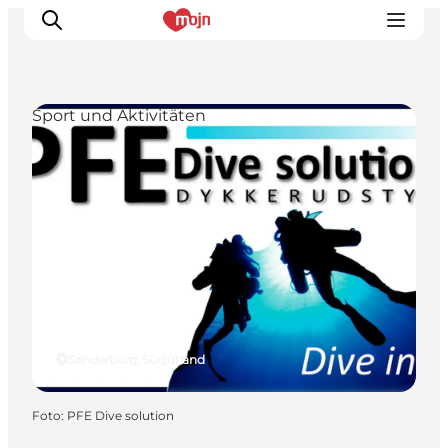
Sport und Aktivitäten
Erlebnisse
Städte und Regionen
Events
Übernachtung
Plane deine Reise
Booking
Sønderborg, Südjütland
Foto
:
PFE Dive solution