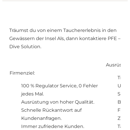
Träumst du von einem Tauchererlebnis in den
Gewässern der Insel Als, dann kontaktiere PFE –
Dive Solution.
Ausrüstung
Firmenziel:
Tradi
100 % Regulator Service, 0 Fehler
UV J
jedes Mal.
Schn
Ausrüstung von hoher Qualität.
Bele
Schnelle Rückantwort auf
Fachl
Kundenanfragen.
Zube
Immer zufriedene Kunden.
Tauch