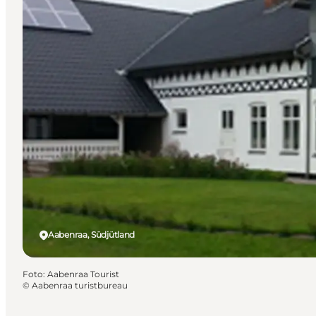
Aabenraa, Südjütland
Foto
:
Aabenraa Tourist
©
Aabenraa turistbureau