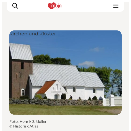
Kirchen und Klöster
Erlebnisse
Städte und Regionen
Events
Übernachtung
Plane deine Reise
Booking
Foto
:
Henrik J. Møller
©
Historisk Atlas