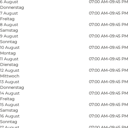
6 August
07:00 AM–09:45 PM
Donnerstag
7 August
07:00 AM–09:45 PM
Freitag
8 August
07:00 AM–09:45 PM
Samstag
9 August
07:00 AM–09:45 PM
Sonntag
Sparen Sie Geld - auch in Ihren Ferien!
10 August
07:00 AM–09:45 PM
Montag
REMA1000 hat niedrige Preise und Dänemarks
11 August
07:00 AM–09:45 PM
Dienstag
größte Auswahl an Lebensmitteln zu
12 August
07:00 AM–09:45 PM
günstigen Preisen.
Mittwoch
13 August
07:00 AM–09:45 PM
Besuchen Sie REMA1000 und Sie können sich
Donnerstag
besser alle Extras leisten, die Teil eines guten
14 August
07:00 AM–09:45 PM
Urlaubs sind!
Freitag
15 August
07:00 AM–09:45 PM
Samstag
Viel mehr Discount!
16 August
07:00 AM–09:45 PM
Sonntag
17 August
07:00 AM–09:45 PM