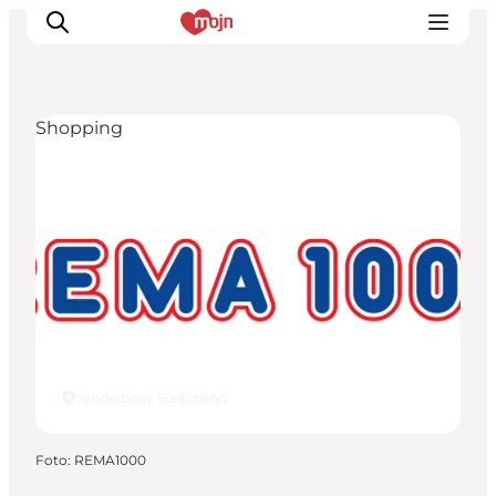
Shopping
Erlebnisse
Städte und Regionen
Events
Übernachtung
Plane deine Reise
Booking
Sønderborg, Südjütland
Foto
:
REMA1000