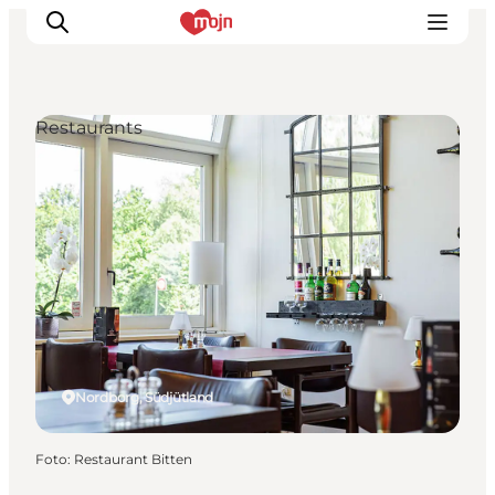
Restaurants
Erlebnisse
Städte und Regionen
Events
Übernachtung
Plane deine Reise
Booking
Nordborg, Südjütland
Foto
:
Restaurant Bitten