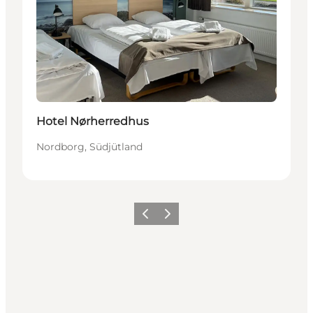
Hotel Nørherredhus
Nordborg, Südjütland
Zurück
Weiter