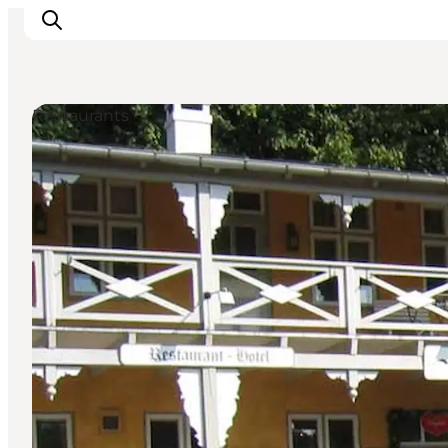
Restaurants
Erlebnisse
Städte und Regionen
Events
Übernachtung
Plane deine Reise
Booking