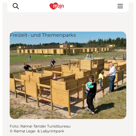
Freizeit- und Themenparks
Erlebnisse
Städte und Regionen
Events
Übernachtung
Plane deine Reise
Booking
Foto
:
Rømø-Tønder Turistbureau
©
Rømø Lege- & Labyrintpark