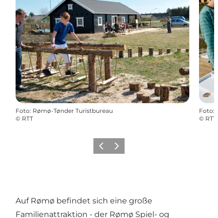
Foto
:
Rømø-Tønder Turistbureau
Foto
:
©
RTT
©
RTT
Zurück
Weiter
Auf Rømø befindet sich eine große
Familienattraktion - der Rømø Spiel- og