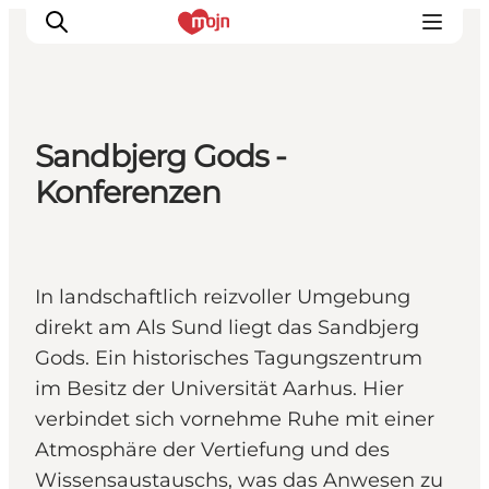
Sandbjerg Gods -
Erlebnisse
Konferenzen
Städte und Regionen
Events
Übernachtung
In landschaftlich reizvoller Umgebung
Plane deine Reise
direkt am Als Sund liegt das Sandbjerg
Booking
Gods. Ein historisches Tagungszentrum
im Besitz der Universität Aarhus. Hier
verbindet sich vornehme Ruhe mit einer
Atmosphäre der Vertiefung und des
Wissensaustauschs, was das Anwesen zu