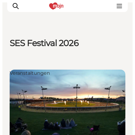
SES Festival 2026
Erlebnisse
Städte und Regionen
Events
Veranstaltungen
Übernachtung
Plane deine Reise
Booking