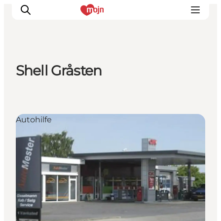
Shell Gråsten
Erlebnisse
Städte und Regionen
Events
Autohilfe
Übernachtung
Plane deine Reise
Booking