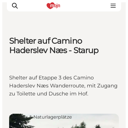
Shelter auf Camino
Erlebnisse
Haderslev Næs - Starup
Städte und Regionen
Events
Übernachtung
Shelter auf Etappe 3 des Camino
Plane deine Reise
Haderslev Næs Wanderroute, mit Zugang
Booking
zu Toilette und Dusche im Hof.
Shelters & Naturlagerplätze