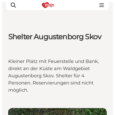
Shelter Augustenborg Skov
Erlebnisse
Städte und Regionen
Events
Kleiner Platz mit Feuerstelle und Bank,
Übernachtung
direkt an der Küste am Waldgebiet
Plane deine Reise
Augustenborg Skov. Shelter für 4
Booking
Personen. Reservierungen sind nicht
möglich.
Shelters & Naturlagerplätze