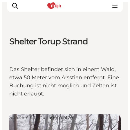
Shelter Torup Strand
Erlebnisse
Städte und Regionen
Events
Das Shelter befindet sich in einem Wald,
Übernachtung
etwa 50 Meter vom Alsstien entfernt. Eine
Plane deine Reise
Buchung ist nicht möglich und Zelten ist
Booking
nicht erlaubt.
Shelters & Naturlagerplätze