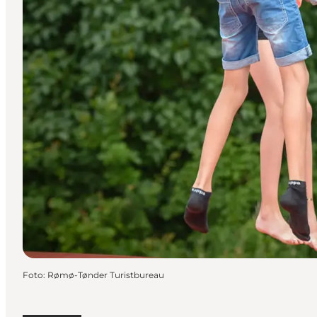
Foto
:
Rømø-Tønder Turistbureau