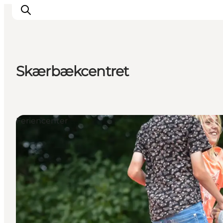
Skærbækcentret
Erlebnisse
Städte und Regionen
Events
Feriencenter
Übernachtung
Plane deine Reise
Booking