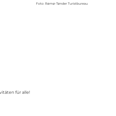
Foto
:
Rømø-Tønder Turistbureau
äten für alle!